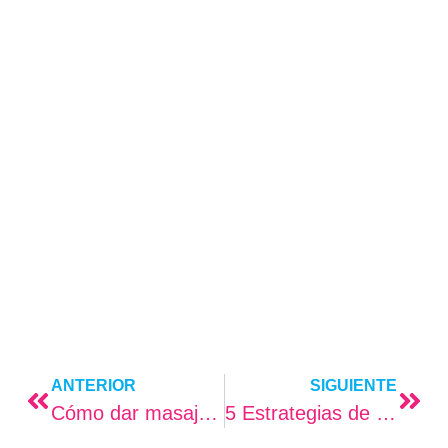
ANTERIOR
SIGUIENTE
Cómo dar masajes al bebé
5 Estrategias de sueño para que el bebé duerma toda la noche