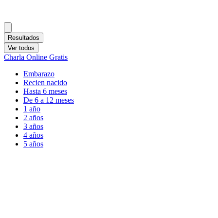
Resultados
Ver todos
Charla Online Gratis
Embarazo
Recien nacido
Hasta 6 meses
De 6 a 12 meses
1 año
2 años
3 años
4 años
5 años