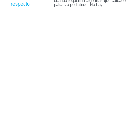
cuándo requeriría algo más que cuidado
paliativo pediátrico. No hay