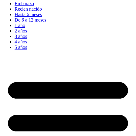
Embarazo
Recien nacido
Hasta 6 meses
De 6 a 12 meses
1 año
2 años
3 años
4 años
5 años