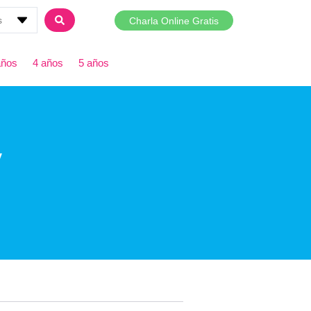
Charla Online Gratis
años
4 años
5 años
y