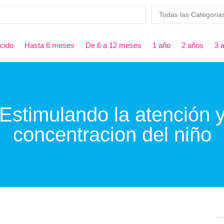
cido
Hasta 6 meses
De 6 a 12 meses
1 año
2 años
3 
Estimulando la atención 
concentracion del niño