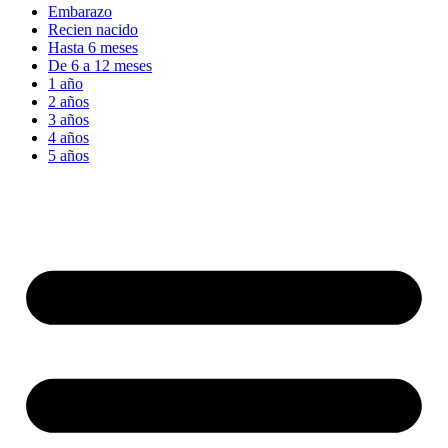
Embarazo
Recien nacido
Hasta 6 meses
De 6 a 12 meses
1 año
2 años
3 años
4 años
5 años