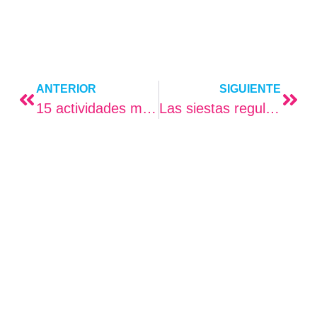
ANTERIOR
SIGUIENTE
15 actividades motoras gruesas para niños pequeños
Las siestas regulares pueden ayudar a los niños a aprender