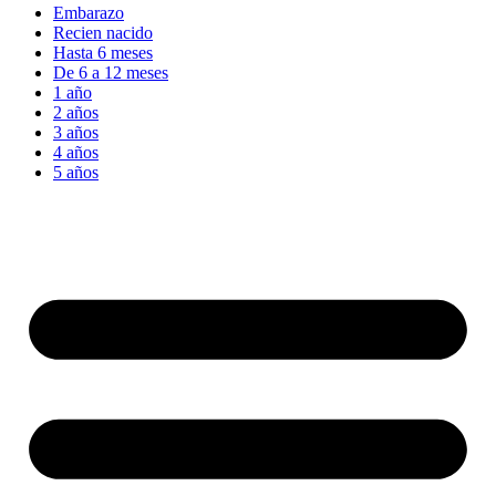
Embarazo
Recien nacido
Hasta 6 meses
De 6 a 12 meses
1 año
2 años
3 años
4 años
5 años