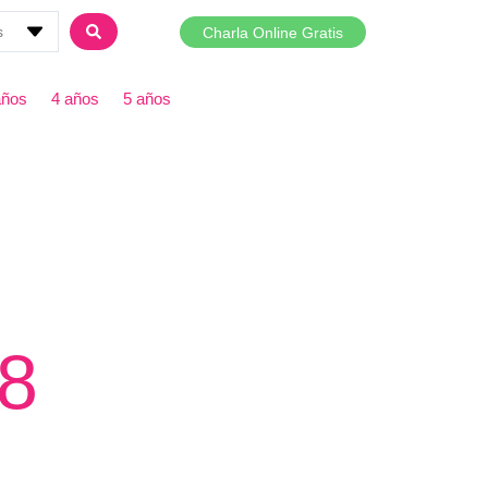
Charla Online Gratis
años
4 años
5 años
18