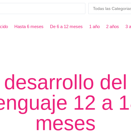
cido
Hasta 6 meses
De 6 a 12 meses
1 año
2 años
3 
desarrollo del
enguaje 12 a 
meses