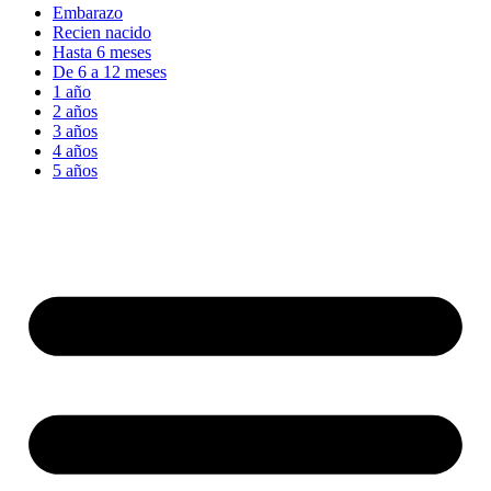
Embarazo
Recien nacido
Hasta 6 meses
De 6 a 12 meses
1 año
2 años
3 años
4 años
5 años