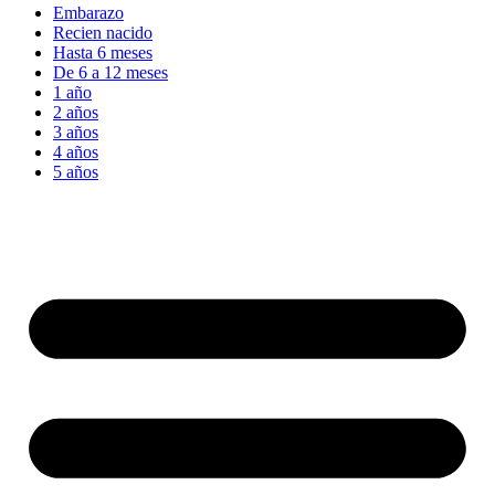
Embarazo
Recien nacido
Hasta 6 meses
De 6 a 12 meses
1 año
2 años
3 años
4 años
5 años