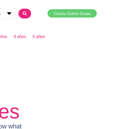
Charla Online Gratis
años
4 años
5 años
es
now what