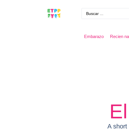
Embarazo
Recien na
E
A short