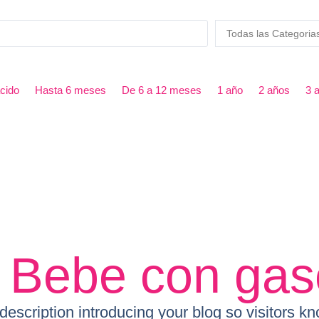
cido
Hasta 6 meses
De 6 a 12 meses
1 año
2 años
3 
l Bebe con gas
 description introducing your blog so visitors k