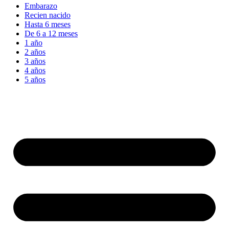
Embarazo
Recien nacido
Hasta 6 meses
De 6 a 12 meses
1 año
2 años
3 años
4 años
5 años