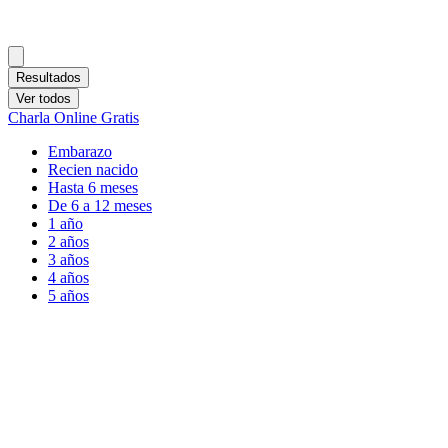
Resultados
Ver todos
Charla Online Gratis
Embarazo
Recien nacido
Hasta 6 meses
De 6 a 12 meses
1 año
2 años
3 años
4 años
5 años