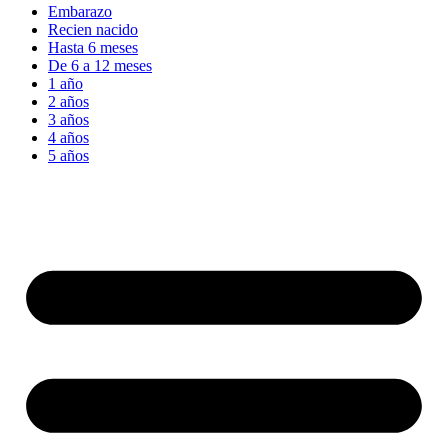
Embarazo
Recien nacido
Hasta 6 meses
De 6 a 12 meses
1 año
2 años
3 años
4 años
5 años